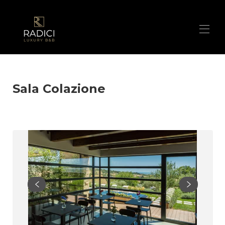
Home
Suites
▾
Sala Colazione
Nos Contacts
Prestations de service
Galerie
Dans les environs du Radici Luxury B&B
▾
Les secrets de notre bosquet
RESERVE TA SUITE!
Promo