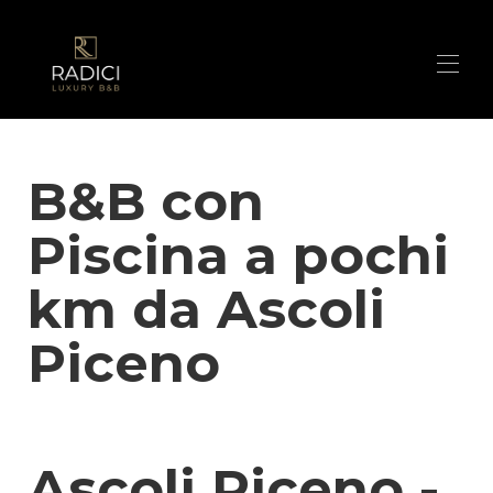
Home
B&B con
Suites
▾
Nos Contacts
Piscina a pochi
Prestations de service
Galerie
Dans les environs du Radici Luxury B&B
▾
km da Ascoli
Les secrets de notre bosquet
RESERVE TA SUITE!
Piceno
Promo
Ascoli Piceno -