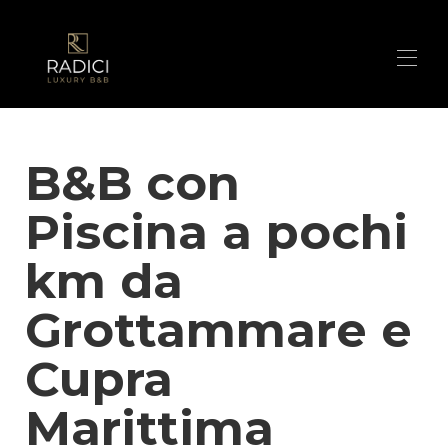
Home
B&B con
Suites
▾
I nostri contatti
Piscina a pochi
Cosa offriamo
Scatti fotografici
Nei dintorni
▾
km da
I segreti del nostro Bosco
PRENOTA
Grottammare e
PROMO
Cupra
Marittima