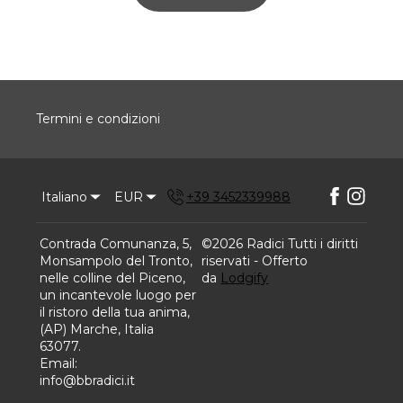
Termini e condizioni
Italiano
EUR
+39 3452339988
Contrada Comunanza, 5,
©
2026
Radici
Tutti i diritti
Monsampolo del Tronto,
riservati
- Offerto
nelle colline del Piceno,
da
Lodgify
un incantevole luogo per
il ristoro della tua anima,
(AP) Marche, Italia
63077
.
Email
:
info@bbradici.it